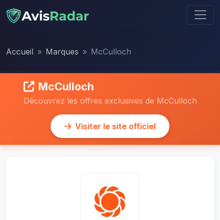
Accueil
Marques
McCulloch
McCulloch
Découvrez les offres exclusives de McCulloch
Visiter le site officiel