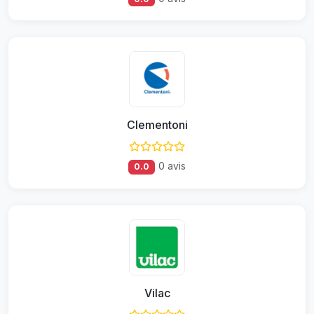
Clementoni
0 avis
0.0
Vilac