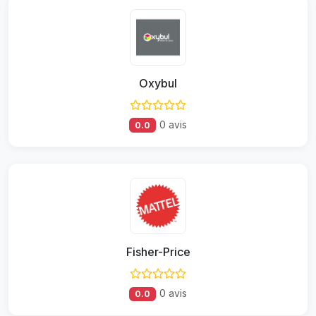
Oxybul
0 avis
0.0
Fisher-Price
0 avis
0.0