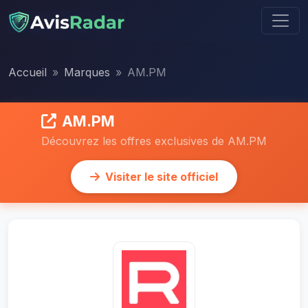
Accueil
Marques
AM.PM
AM.PM
Découvrez les offres exclusives de AM.PM
Visiter le site officiel