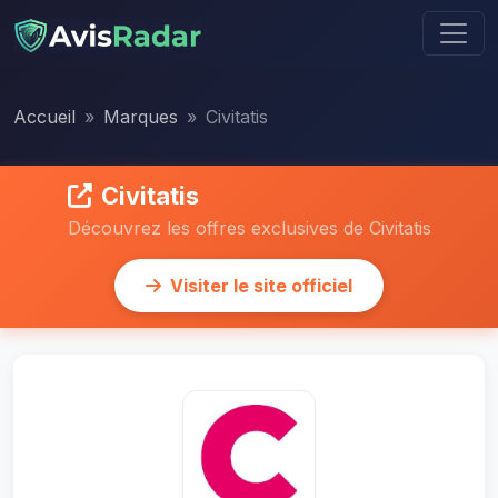
Accueil
Marques
Civitatis
Civitatis
Découvrez les offres exclusives de Civitatis
Visiter le site officiel