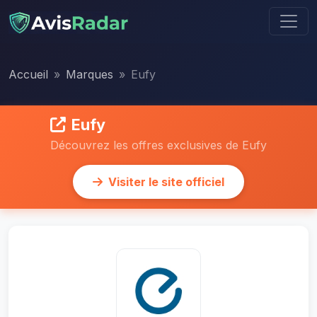
Accueil
Marques
Eufy
Eufy
Découvrez les offres exclusives de Eufy
Visiter le site officiel